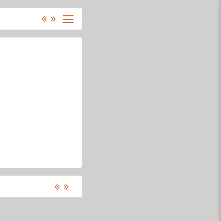
«
»
«
»