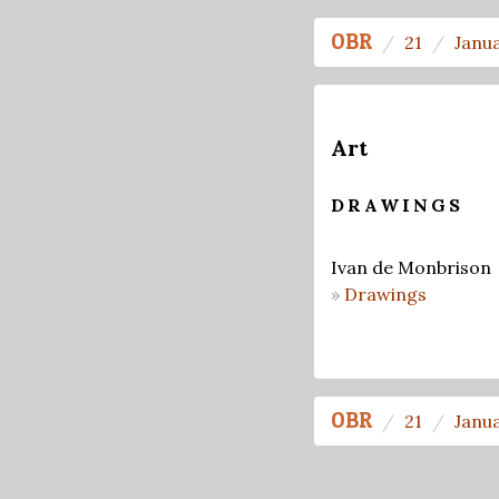
OBR
21
Janu
Art
DRAWINGS
Ivan de Monbrison
Drawings
OBR
21
Janu